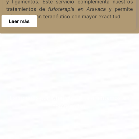
y ligamentos. Este servicio complementa nuestros
tratamientos de
fisioterapia en Aravaca
y permite
adaptar el plan terapéutico con mayor exactitud.
Leer más
Escríbenos por WhatsApp y te orientamos sin
compromiso.